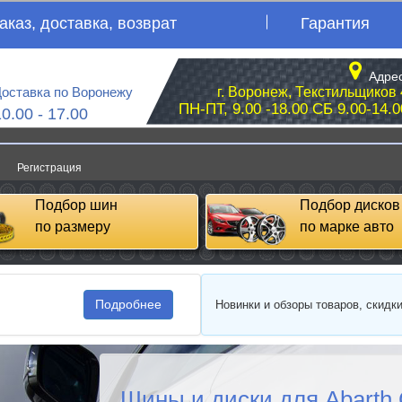
аказ, доставка, возврат
Гарантия
Адрес
оставка по Воронежу
г. Воронеж, Текстильщиков 
ПН-ПТ, 9.00 -18.00 СБ 9.00-14.0
10.00 - 17.00
Регистрация
Подбор шин
Подбор дисков
по размеру
по марке авто
Подробнее
Новинки и обзоры товаров, скидк
Шины и диски для Abarth