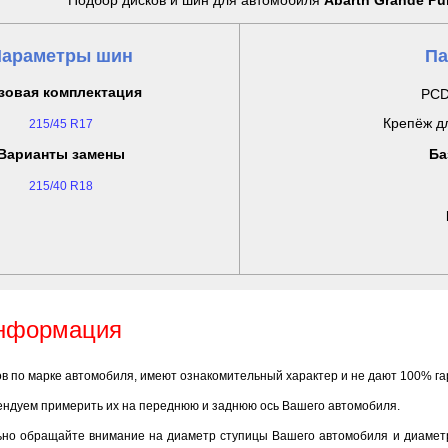
Подбор дисков и шин для автомобиля
Abarth Grande Pun
араметры шин
Па
зовая комплектация
PCD
Крепёж дл
215/45 R17
Варианты замены
Ба
215/40 R18
информация
ов по марке автомобиля, имеют ознакомительный характер и не дают 100% г
ендуем примерить их на переднюю и заднюю ось Вашего автомобиля.
ьно обращайте внимание на диаметр ступицы Вашего автомобиля и диаметр