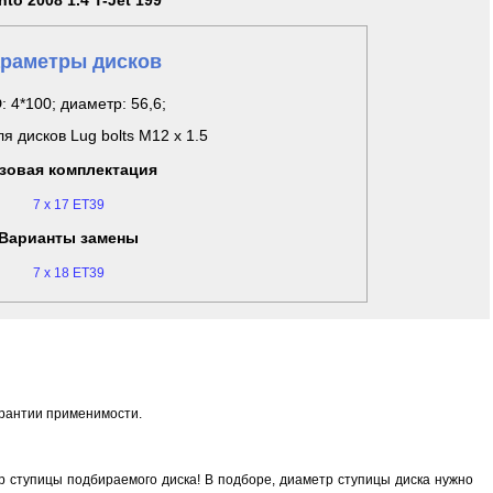
to 2008 1.4 T-Jet 199
раметры дисков
: 4*100; диаметр: 56,6;
я дисков Lug bolts M12 x 1.5
зовая комплектация
7 x 17 ET39
Варианты замены
7 x 18 ET39
арантии применимости.
 ступицы подбираемого диска! В подборе, диаметр ступицы диска нужно