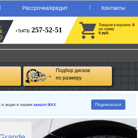
Рассрочка/кредит
Контакты
Товаров в корзине:
0
:
257-52-51
на сумму
+7(473)
4
0 руб.
0
Подбор дисков
по размеру
Подписаться
и и акции в нашем
канале MAX
 Grande