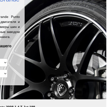
ande Punto
двигателя и
змеры шин и
нные заводом
юнинга.
вашего