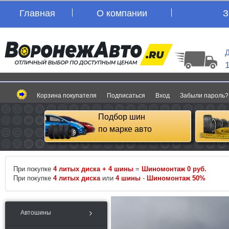
Главная
О компании
З
Д
Корзина покупателя
Подписаться
Вход
Забыли пароль?
Подбор шин
по марке авто
При покупке
4 литых диска + 4 шины
=
Шиномонтаж 0 руб.
При покупке
4 литых диска
или
4 шины
-
Шиномонтаж 50%
Автошины