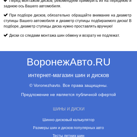
Перед монтажом дисков, рекомендуем примерить их на переднюю и
заднюю ось Вашего автомобиля.
При подборе дисков, обязательно обращайте внимание на диаметр
ступицы Вашего автомобиля и диаметр ступицы подбираемого диска! В
подборе, диаметр ступицы диска нужно проставлять вручную!
Диски со следами монтажа шин обмену и возрату не подлежат.
ВоронежАвто.RU
интернет-магазин шин и дисков
© Voronezhavto. Все права защищены.
Предложение не является публичной офертой
ШИНЫ И ДИСКИ
Шинно-дисковый калькулятор
Размеры шин и дисков популярных авто
Тесты летних шин