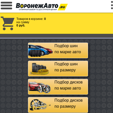
Товаров в корзине:
0
на сумму
0 руб.
Подбор шин
по марке авто
Подбор шин
по размеру
Подбор дисков
по марке авто
Подбор дисков
по размеру