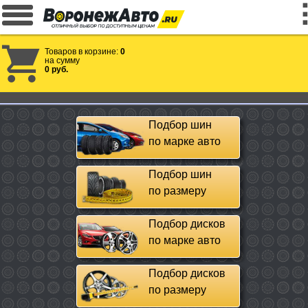
Товаров в корзине:
0
на сумму
0 руб.
Подбор шин
по марке авто
Подбор шин
по размеру
Подбор дисков
по марке авто
Подбор дисков
по размеру