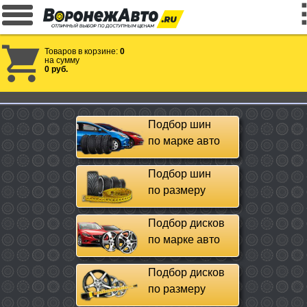
Товаров в корзине:
0
на сумму
0 руб.
Подбор шин
по марке авто
Подбор шин
по размеру
Подбор дисков
по марке авто
Подбор дисков
по размеру