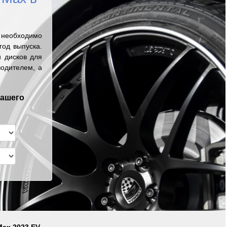
 необходимо
од выпуска.
 дисков для
одителем, а
вашего