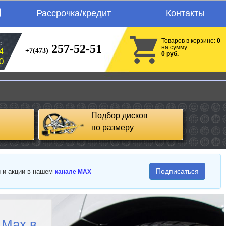
Рассрочка/кредит
Контакты
Товаров в корзине:
0
:
257-52-51
на сумму
+7(473)
4
0 руб.
0
Подбор дисков
по размеру
Подписаться
и и акции в нашем
канале MAX
 Max в