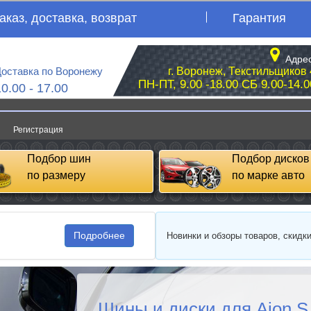
аказ, доставка, возврат
Гарантия
Адрес
оставка по Воронежу
г. Воронеж, Текстильщиков 
ПН-ПТ, 9.00 -18.00 СБ 9.00-14.0
10.00 - 17.00
Регистрация
Подбор шин
Подбор дисков
по размеру
по марке авто
Подробнее
Новинки и обзоры товаров, скидк
Шины и диски для Aion S