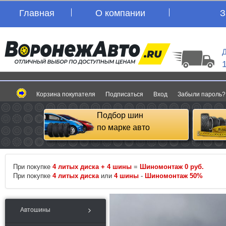
Главная
О компании
З
Д
Корзина покупателя
Подписаться
Вход
Забыли пароль?
Подбор шин
по марке авто
При покупке
4 литых диска + 4 шины
=
Шиномонтаж 0 руб.
При покупке
4 литых диска
или
4 шины
-
Шиномонтаж 50%
Автошины