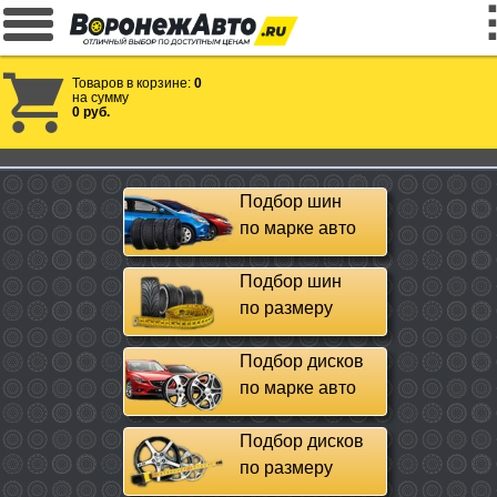
Товаров в корзине:
0
на сумму
0 руб.
Подбор шин
по марке авто
Подбор шин
по размеру
Подбор дисков
по марке авто
Подбор дисков
по размеру