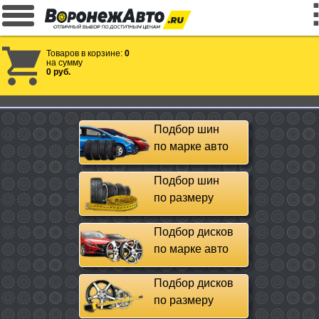
Товаров в корзине:
0
на сумму
0 руб.
Подбор шин
по марке авто
Подбор шин
по размеру
Подбор дисков
по марке авто
Подбор дисков
по размеру