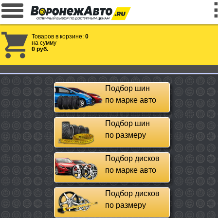
Товаров в корзине:
0
на сумму
0 руб.
Подбор шин
по марке авто
Подбор шин
по размеру
Подбор дисков
по марке авто
Подбор дисков
по размеру