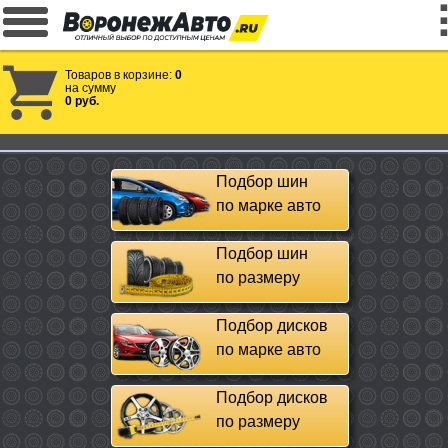
Товаров в корзине:
0
на сумму
0 руб.
Подбор шин
по марке авто
Подбор шин
по размеру
Подбор дисков
по марке авто
Подбор дисков
по размеру