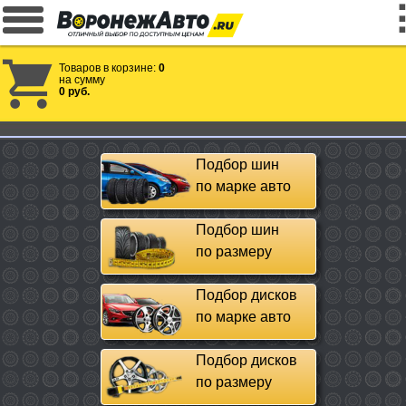
Товаров в корзине:
0
на сумму
0 руб.
Подбор шин
по марке авто
Подбор шин
по размеру
Подбор дисков
по марке авто
Подбор дисков
по размеру