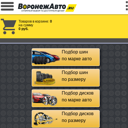
Товаров в корзине:
0
на сумму
0 руб.
Подбор шин
по марке авто
Подбор шин
по размеру
Подбор дисков
по марке авто
Подбор дисков
по размеру