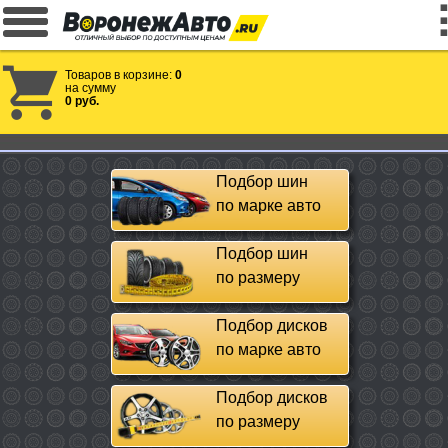
Товаров в корзине:
0
на сумму
0 руб.
Подбор шин
по марке авто
Подбор шин
по размеру
Подбор дисков
по марке авто
Подбор дисков
по размеру