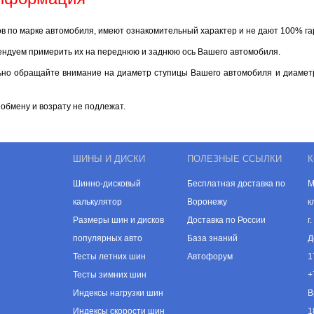
ов по марке автомобиля, имеют ознакомительный характер и не дают 100% г
ендуем примерить их на переднюю и заднюю ось Вашего автомобиля.
ьно обращайте внимание на диаметр ступицы Вашего автомобиля и диаметр
обмену и возрату не подлежат.
ШИНЫ И ДИСКИ
ПОЛЕЗНЫЕ ССЫЛКИ
К
Шинно-дисковый
Бесплатная доставка по
М
калькулятор
Воронежу
к
Размеры шин и дисков
Доставка по России
г
популярных авто
База знаний
Д
Тесты летних шин
Автофорум
1
Тесты зимних шин
+
Индексы нагрузки шин
В
Индексы скорости шин
1