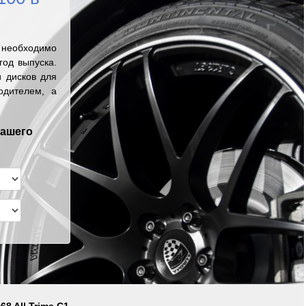
необходимо
од выпуска.
 дисков для
одителем, а
вашего