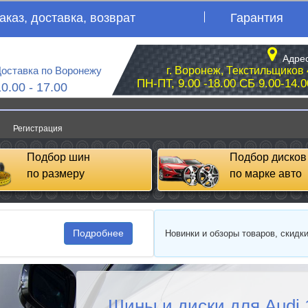
аказ, доставка, возврат
Гарантия
Адрес
оставка по Воронежу
г. Воронеж, Текстильщиков 
ПН-ПТ, 9.00 -18.00 СБ 9.00-14.0
10.00 - 17.00
Регистрация
Подбор шин
Подбор дисков
по размеру
по марке авто
Подробнее
Новинки и обзоры товаров, скидк
Шины и диски для Audi 