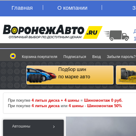
Главная
О компании
З
Д
Корзина покупателя
Подписаться
Вход
Забыли пароль?
Подбор шин
по марке авто
При покупке
4 литых диска + 4 шины
=
Шиномонтаж 0 руб.
При покупке
4 литых диска
или
4 шины
-
Шиномонтаж 50%
Автошины