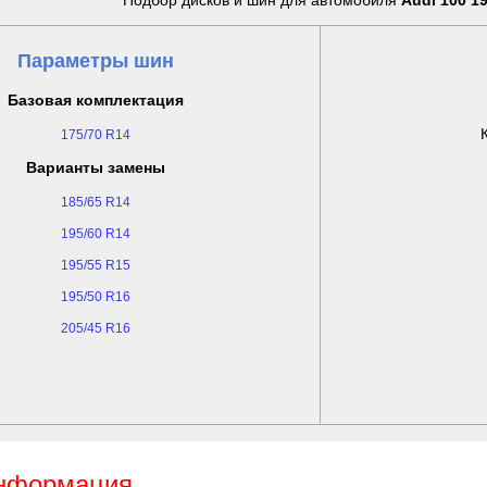
Подбор дисков и шин для автомобиля
Audi 100 19
Параметры шин
Базовая комплектация
175/70 R14
Варианты замены
185/65 R14
195/60 R14
195/55 R15
195/50 R16
205/45 R16
информация