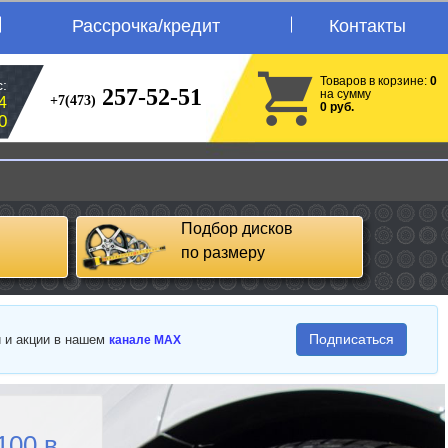
Рассрочка/кредит
Контакты
Товаров в корзине:
0
:
257-52-51
на сумму
+7(473)
4
0 руб.
0
Подбор дисков
по размеру
Подписаться
и и акции в нашем
канале MAX
100 в