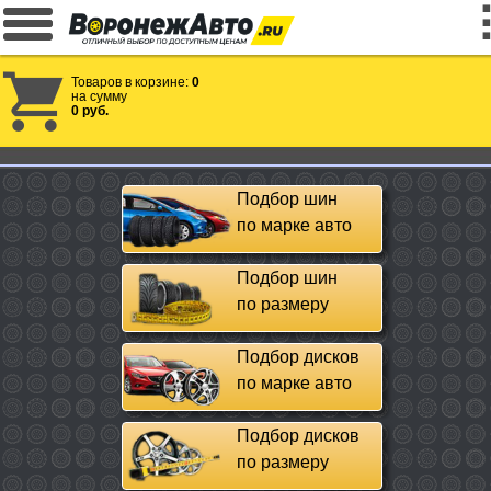
Товаров в корзине:
0
на сумму
0 руб.
Подбор шин
по марке авто
Подбор шин
по размеру
Подбор дисков
по марке авто
Подбор дисков
по размеру