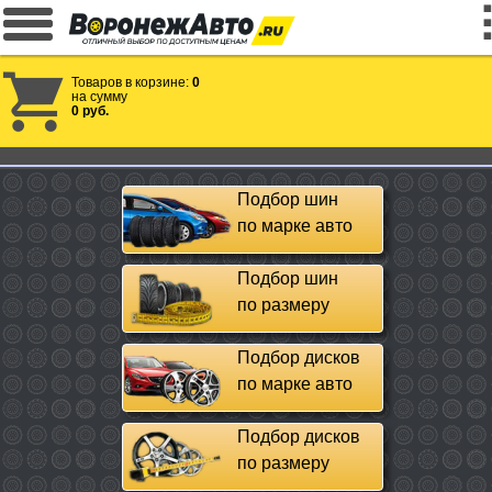
Товаров в корзине:
0
на сумму
0 руб.
Подбор шин
по марке авто
Подбор шин
по размеру
Подбор дисков
по марке авто
Подбор дисков
по размеру