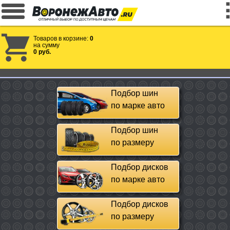
Товаров в корзине:
0
на сумму
0 руб.
Подбор шин
по марке авто
Подбор шин
по размеру
Подбор дисков
по марке авто
Подбор дисков
по размеру