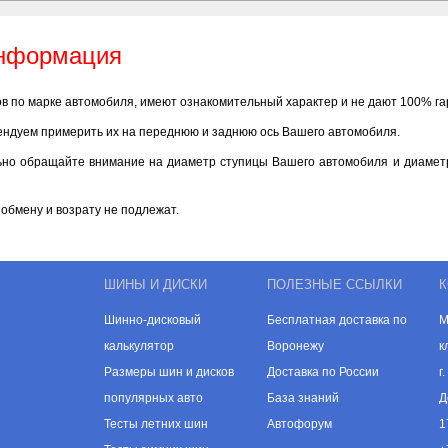
информация
ов по марке автомобиля, имеют ознакомительный характер и не дают 100% г
ендуем примерить их на переднюю и заднюю ось Вашего автомобиля.
ьно обращайте внимание на диаметр ступицы Вашего автомобиля и диаметр
обмену и возрату не подлежат.
ШИНЫ И ДИСКИ
ПОЛЕЗНЫЕ ССЫЛКИ
К
Шинно-дисковый
Бесплатная доставка по
М
калькулятор
Воронежу
к
Размеры шин и дисков
Доставка по России
г
популярных авто
База знаний
Д
Тесты летних шин
Автофорум
1