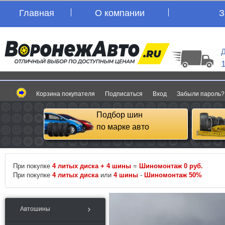
Главная
О компании
З
Д
Корзина покупателя
Подписаться
Вход
Забыли пароль?
Подбор шин
по марке авто
При покупке
4 литых диска + 4 шины
=
Шиномонтаж 0 руб.
При покупке
4 литых диска
или
4 шины
-
Шиномонтаж 50%
Автошины