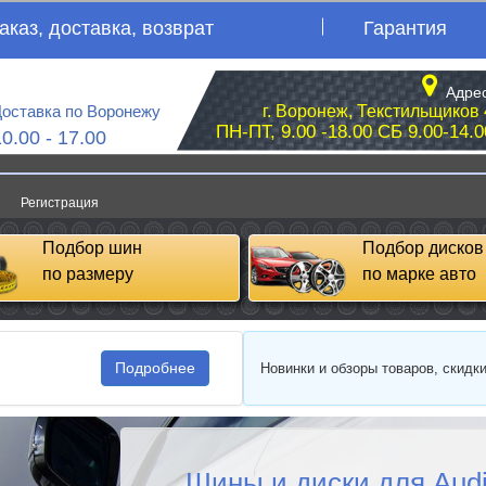
аказ, доставка, возврат
Гарантия
Адрес
оставка по Воронежу
г. Воронеж, Текстильщиков 
ПН-ПТ, 9.00 -18.00 СБ 9.00-14.0
10.00 - 17.00
Регистрация
Подбор шин
Подбор дисков
по размеру
по марке авто
Подробнее
Новинки и обзоры товаров, скидк
Шины и диски для Aud