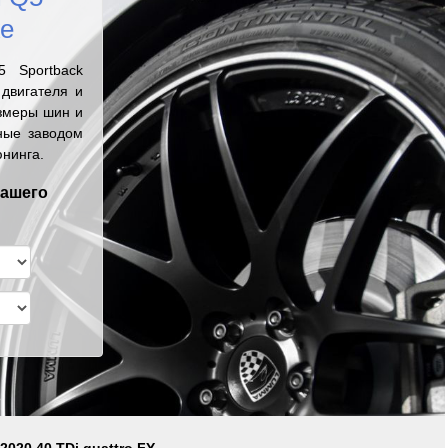
же
 Sportback
двигателя и
змеры шин и
ные заводом
юнинга.
вашего