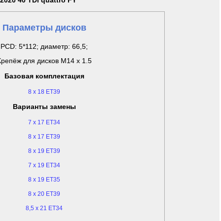
2020 40 TDi quattro FY
Параметры дисков
PCD: 5*112; диаметр: 66,5;
Крепёж для дисков M14 x 1.5
Базовая комплектация
8 x 18 ET39
Варианты замены
7 x 17 ET34
8 x 17 ET39
8 x 19 ET39
7 x 19 ET34
8 x 19 ET35
8 x 20 ET39
8,5 x 21 ET34