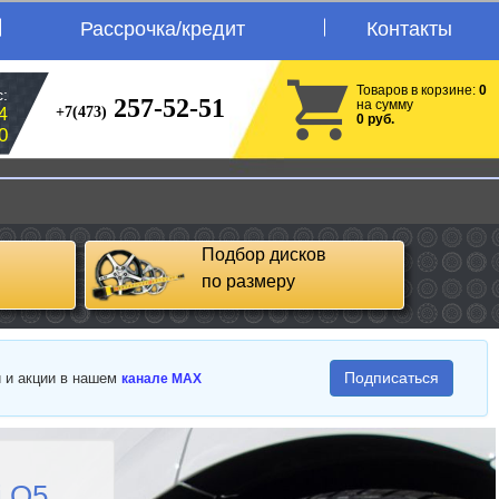
Рассрочка/кредит
Контакты
Товаров в корзине:
0
:
257-52-51
на сумму
+7(473)
4
0 руб.
0
Подбор дисков
по размеру
Подписаться
и и акции в нашем
канале MAX
i Q5