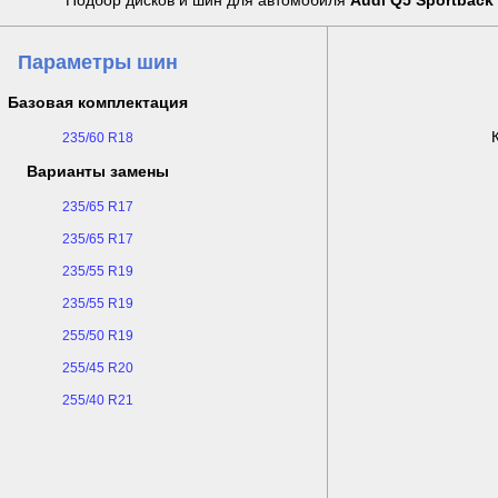
Подбор дисков и шин для автомобиля
Audi Q5 Sportback 
Параметры шин
Базовая комплектация
235/60 R18
Варианты замены
235/65 R17
235/65 R17
235/55 R19
235/55 R19
255/50 R19
255/45 R20
255/40 R21