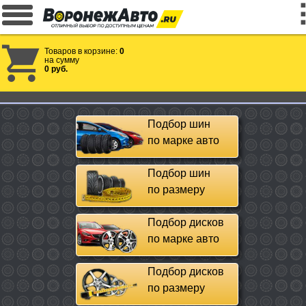
Товаров в корзине:
0
на сумму
0 руб.
Подбор шин
по марке авто
Подбор шин
по размеру
Подбор дисков
по марке авто
Подбор дисков
по размеру