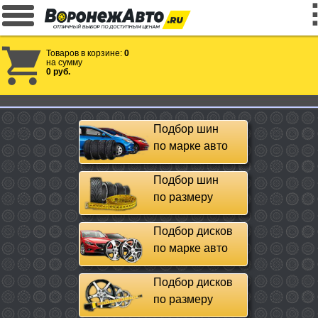
Товаров в корзине:
0
на сумму
0 руб.
Подбор шин
по марке авто
Подбор шин
по размеру
Подбор дисков
по марке авто
Подбор дисков
по размеру