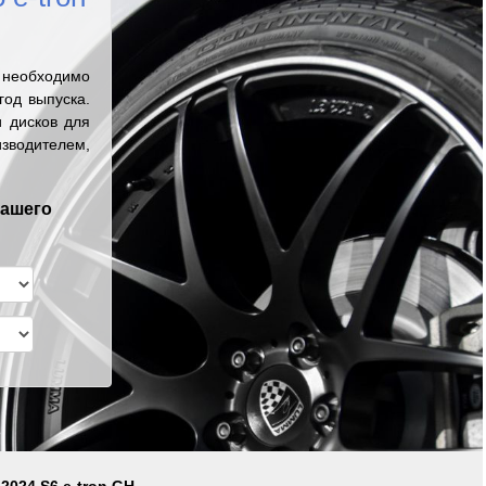
n необходимо
од выпуска.
 дисков для
изводителем,
вашего