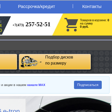
Рассрочка/кредит
Контакты
Товаров в корзине:
0
:
257-52-51
на сумму
+7(473)
4
0 руб.
0
Подбор дисков
по размеру
Подписаться
и и акции в нашем
канале MAX
 e-tron