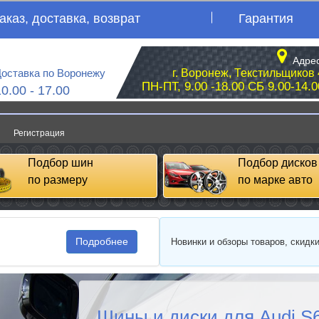
аказ, доставка, возврат
Гарантия
Адрес
оставка по Воронежу
г. Воронеж, Текстильщиков 
ПН-ПТ, 9.00 -18.00 СБ 9.00-14.0
10.00 - 17.00
Регистрация
Подбор шин
Подбор дисков
по размеру
по марке авто
Подробнее
Новинки и обзоры товаров, скидк
Шины и диски для Audi S6