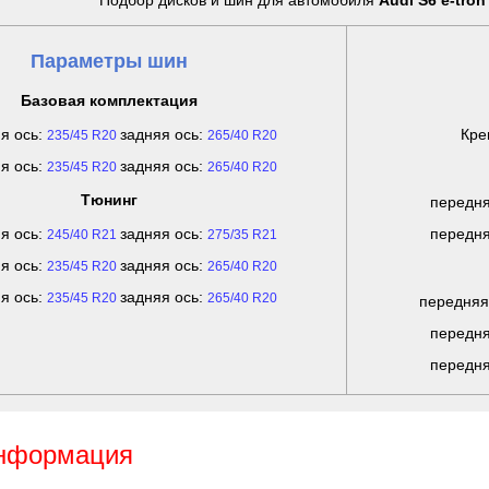
Подбор дисков и шин для автомобиля
Audi S6 e-tron
Параметры шин
Базовая комплектация
я ось:
задняя ось:
Кре
235/45 R20
265/40 R20
я ось:
задняя ось:
235/45 R20
265/40 R20
Тюнинг
передня
я ось:
задняя ось:
передня
245/40 R21
275/35 R21
я ось:
задняя ось:
235/45 R20
265/40 R20
я ось:
задняя ось:
235/45 R20
265/40 R20
передняя
передня
передня
информация