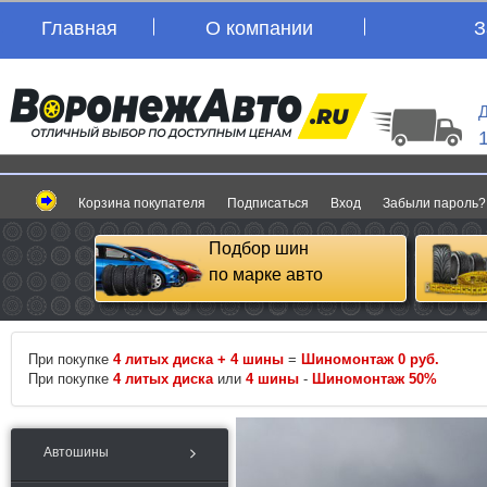
Главная
О компании
З
Д
Корзина покупателя
Подписаться
Вход
Забыли пароль?
Подбор шин
по марке авто
При покупке
4 литых диска + 4 шины
=
Шиномонтаж 0 руб.
При покупке
4 литых диска
или
4 шины
-
Шиномонтаж 50%
Автошины