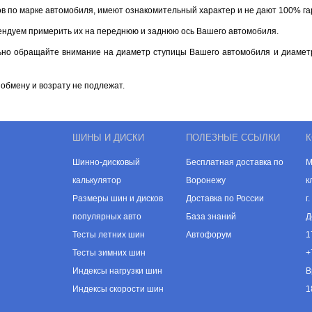
ов по марке автомобиля, имеют ознакомительный характер и не дают 100% г
ендуем примерить их на переднюю и заднюю ось Вашего автомобиля.
ьно обращайте внимание на диаметр ступицы Вашего автомобиля и диаметр
обмену и возрату не подлежат.
ШИНЫ И ДИСКИ
ПОЛЕЗНЫЕ ССЫЛКИ
К
Шинно-дисковый
Бесплатная доставка по
М
калькулятор
Воронежу
к
Размеры шин и дисков
Доставка по России
г
популярных авто
База знаний
Д
Тесты летних шин
Автофорум
1
Тесты зимних шин
+
Индексы нагрузки шин
В
Индексы скорости шин
1