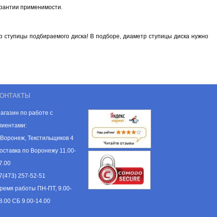
арантии применимости.
 ступицы подбираемого диска! В подборе, диаметр ступицы диска нужно
ОНТАКТЫ
агазин по работе с
лиентами:
. Воронеж, Текстильщиков 4
оставка по Воронежу 11.00-
7.00
7(473) 257-52-51
ремя работы ПН-ПТ, 9.00-
8.00 СБ 9.00-14.00