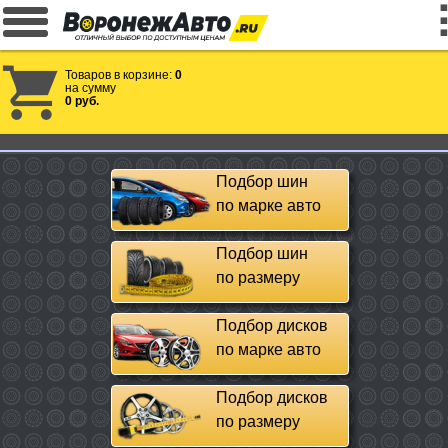
Товаров в корзине:
0
на сумму
0 руб.
Подбор шин
по марке авто
Подбор шин
по размеру
Подбор дисков
по марке авто
Подбор дисков
по размеру