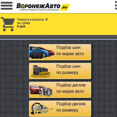
Товаров в корзине:
0
на сумму
0 руб.
Подбор шин
по марке авто
Подбор шин
по размеру
Подбор дисков
по марке авто
Подбор дисков
по размеру