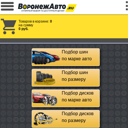
Товаров в корзине:
0
на сумму
0 руб.
Подбор шин
по марке авто
Подбор шин
по размеру
Подбор дисков
по марке авто
Подбор дисков
по размеру