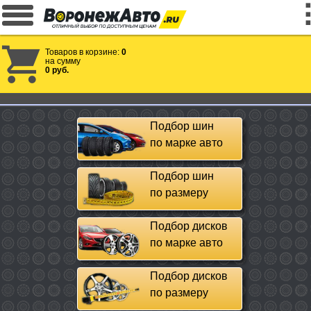
Товаров в корзине:
0
на сумму
0 руб.
Подбор шин
по марке авто
Подбор шин
по размеру
Подбор дисков
по марке авто
Подбор дисков
по размеру