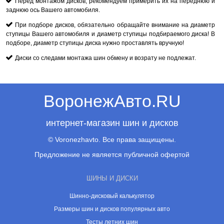
Перед монтажом дисков, рекомендуем примерить их на переднюю и
заднюю ось Вашего автомобиля.
При подборе дисков, обязательно обращайте внимание на диаметр
ступицы Вашего автомобиля и диаметр ступицы подбираемого диска! В
подборе, диаметр ступицы диска нужно проставлять вручную!
Диски со следами монтажа шин обмену и возрату не подлежат.
ВоронежАвто.RU
интернет-магазин шин и дисков
© Voronezhavto. Все права защищены.
Предложение не является публичной офертой
ШИНЫ И ДИСКИ
Шинно-дисковый калькулятор
Размеры шин и дисков популярных авто
Тесты летних шин