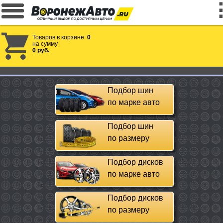
Товаров в корзине:
0
на сумму
0 руб.
Подбор шин
по марке авто
Подбор шин
по размеру
Подбор дисков
по марке авто
Подбор дисков
по размеру