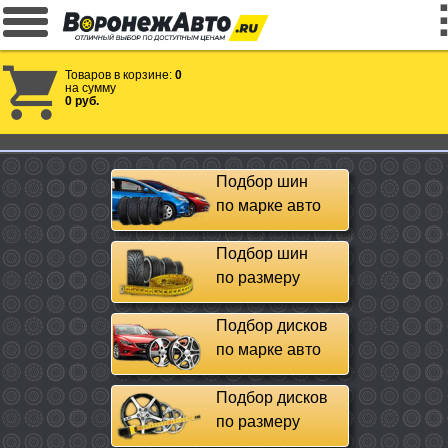
Товаров в корзине:
0
на сумму
0 руб.
Подбор шин
по марке авто
Подбор шин
по размеру
Подбор дисков
по марке авто
Подбор дисков
по размеру