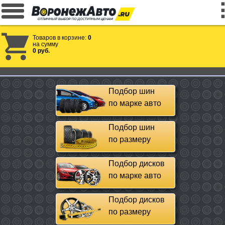
Товаров в корзине:
0
на сумму
0 руб.
Подбор шин
по марке авто
Подбор шин
по размеру
Подбор дисков
по марке авто
Подбор дисков
по размеру