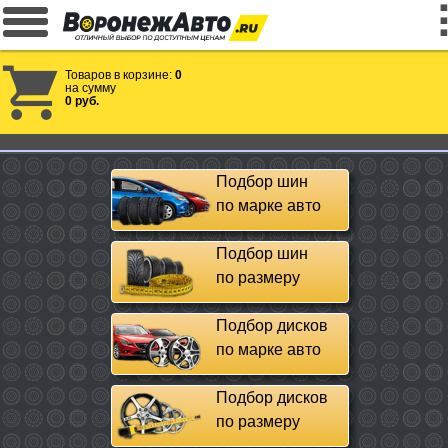
Товаров в корзине:
0
на сумму
0 руб.
Подбор шин
по марке авто
Подбор шин
по размеру
Подбор дисков
по марке авто
Подбор дисков
по размеру