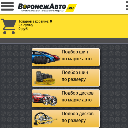
Товаров в корзине:
0
на сумму
0 руб.
Подбор шин
по марке авто
Подбор шин
по размеру
Подбор дисков
по марке авто
Подбор дисков
по размеру