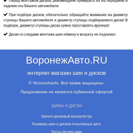
Перед монтажом дисков, рекомендуем примерить их на переднюю и
заднюю ось Вашего автомобиля.
При подборе дисков, обязательно обращайте внимание на диаметр
ступицы Вашего автомобиля и диаметр ступицы подбираемого диска! В
подборе, диаметр ступицы диска нужно проставлять вручную!
Диски со следами монтажа шин обмену и возрату не подлежат.
ВоронежАвто.RU
интернет-магазин шин и дисков
© Voronezhavto. Все права защищены.
Предложение не является публичной офертой
ШИНЫ И ДИСКИ
Шинно-дисковый калькулятор
Размеры шин и дисков популярных авто
Тесты летних шин