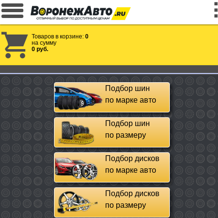
Товаров в корзине:
0
на сумму
0 руб.
Подбор шин
по марке авто
Подбор шин
по размеру
Подбор дисков
по марке авто
Подбор дисков
по размеру