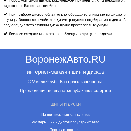
Перед монтажом дисков, рекомендуем примерить их на переднюю и
заднюю ось Вашего автомобиля.
При подборе дисков, обязательно обращайте внимание на диаметр
ступицы Вашего автомобиля и диаметр ступицы подбираемого диска! В
подборе, диаметр ступицы диска нужно проставлять вручную!
Диски со следами монтажа шин обмену и возрату не подлежат.
ВоронежАвто.RU
интернет-магазин шин и дисков
© Voronezhavto. Все права защищены.
Предложение не является публичной офертой
ШИНЫ И ДИСКИ
Шинно-дисковый калькулятор
Размеры шин и дисков популярных авто
Тесты летних шин