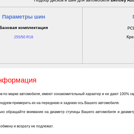
Подбор дисков и шин для автомобиля
Bentley Azu
Параметры шин
Базовая комплектация
PCD
Кре
255/50 R18
информация
ов по марке автомобиля, имеют ознакомительный характер и не дают 100% г
ендуем примерить их на переднюю и заднюю ось Вашего автомобиля.
ьно обращайте внимание на диаметр ступицы Вашего автомобиля и диаметр
обмену и возрату не подлежат.