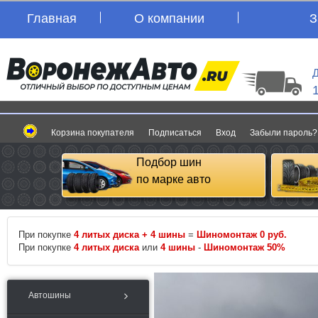
Главная
О компании
З
Д
Корзина покупателя
Подписаться
Вход
Забыли пароль?
Подбор шин
по марке авто
При покупке
4 литых диска + 4 шины
=
Шиномонтаж 0 руб.
При покупке
4 литых диска
или
4 шины
-
Шиномонтаж 50%
Автошины