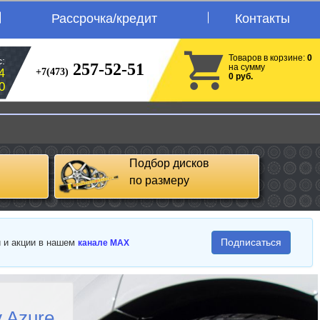
Рассрочка/кредит
Контакты
Товаров в корзине:
0
:
257-52-51
на сумму
+7(473)
4
0 руб.
0
Подбор дисков
по размеру
Подписаться
и и акции в нашем
канале MAX
 Azure