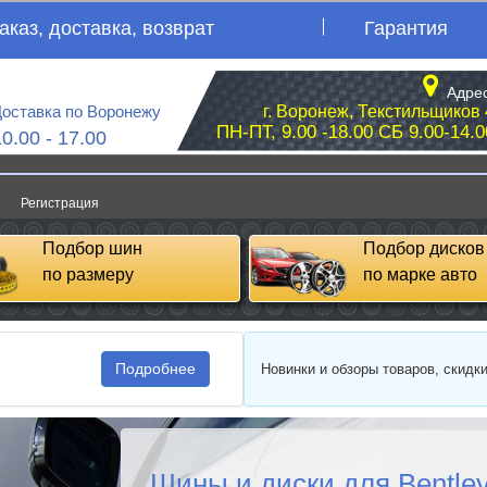
аказ, доставка, возврат
Гарантия
Адрес
оставка по Воронежу
г. Воронеж, Текстильщиков 
ПН-ПТ, 9.00 -18.00 СБ 9.00-14.0
10.00 - 17.00
Регистрация
Подбор шин
Подбор дисков
по размеру
по марке авто
Подробнее
Новинки и обзоры товаров, скидк
Шины и диски для Bentley