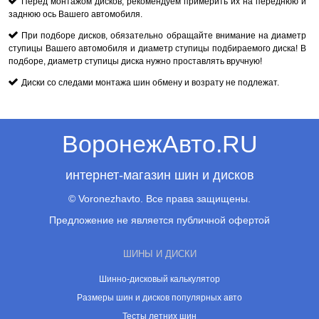
Перед монтажом дисков, рекомендуем примерить их на переднюю и
заднюю ось Вашего автомобиля.
При подборе дисков, обязательно обращайте внимание на диаметр
ступицы Вашего автомобиля и диаметр ступицы подбираемого диска! В
подборе, диаметр ступицы диска нужно проставлять вручную!
Диски со следами монтажа шин обмену и возрату не подлежат.
ВоронежАвто.RU
интернет-магазин шин и дисков
© Voronezhavto. Все права защищены.
Предложение не является публичной офертой
ШИНЫ И ДИСКИ
Шинно-дисковый калькулятор
Размеры шин и дисков популярных авто
Тесты летних шин