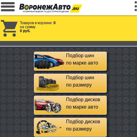
Товаров в корзине:
0
на сумму
0 руб.
Подбор шин
по марке авто
Подбор шин
по размеру
Подбор дисков
по марке авто
Подбор дисков
по размеру