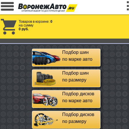
Товаров в корзине:
0
на сумму
0 руб.
Подбор шин
по марке авто
Подбор шин
по размеру
Подбор дисков
по марке авто
Подбор дисков
по размеру