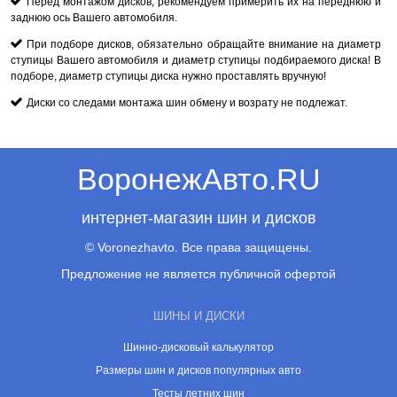
Перед монтажом дисков, рекомендуем примерить их на переднюю и
заднюю ось Вашего автомобиля.
При подборе дисков, обязательно обращайте внимание на диаметр
ступицы Вашего автомобиля и диаметр ступицы подбираемого диска! В
подборе, диаметр ступицы диска нужно проставлять вручную!
Диски со следами монтажа шин обмену и возрату не подлежат.
ВоронежАвто.RU
интернет-магазин шин и дисков
© Voronezhavto. Все права защищены.
Предложение не является публичной офертой
ШИНЫ И ДИСКИ
Шинно-дисковый калькулятор
Размеры шин и дисков популярных авто
Тесты летних шин