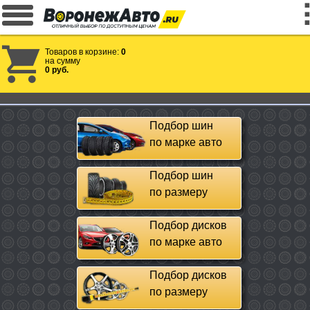
Товаров в корзине:
0
на сумму
0 руб.
Подбор шин
по марке авто
Подбор шин
по размеру
Подбор дисков
по марке авто
Подбор дисков
по размеру