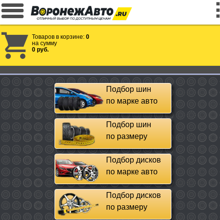
Товаров в корзине:
0
на сумму
0 руб.
Подбор шин
по марке авто
Подбор шин
по размеру
Подбор дисков
по марке авто
Подбор дисков
по размеру