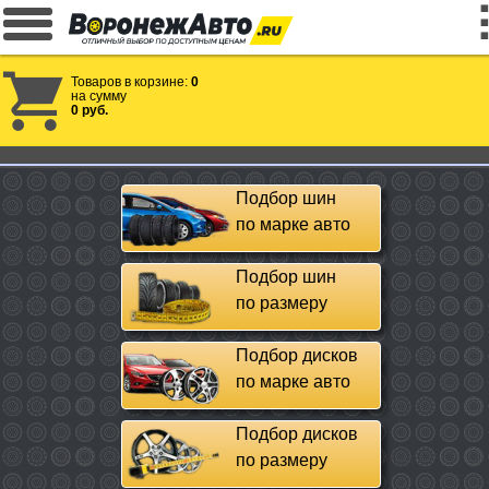
Товаров в корзине:
0
на сумму
0 руб.
Подбор шин
по марке авто
Подбор шин
по размеру
Подбор дисков
по марке авто
Подбор дисков
по размеру