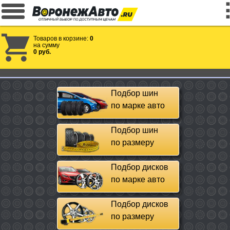
Товаров в корзине:
0
на сумму
0 руб.
Подбор шин
по марке авто
Подбор шин
по размеру
Подбор дисков
по марке авто
Подбор дисков
по размеру