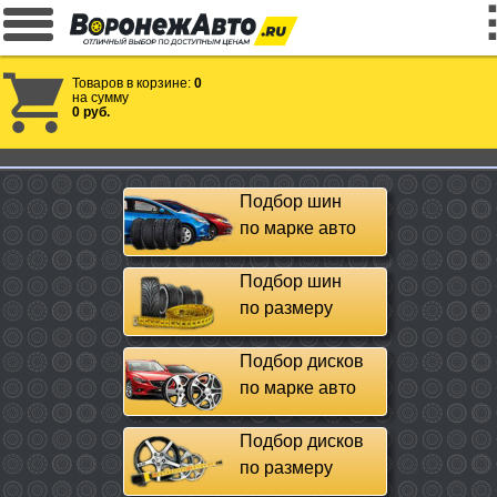
Товаров в корзине:
0
на сумму
0 руб.
Подбор шин
по марке авто
Подбор шин
по размеру
Подбор дисков
по марке авто
Подбор дисков
по размеру