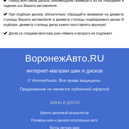
Перед монтажом дисков, рекомендуем примерить их на переднюю и
заднюю ось Вашего автомобиля.
При подборе дисков, обязательно обращайте внимание на диаметр
ступицы Вашего автомобиля и диаметр ступицы подбираемого диска! В
подборе, диаметр ступицы диска нужно проставлять вручную!
Диски со следами монтажа шин обмену и возрату не подлежат.
ВоронежАвто.RU
интернет-магазин шин и дисков
© Voronezhavto. Все права защищены.
Предложение не является публичной офертой
ШИНЫ И ДИСКИ
Шинно-дисковый калькулятор
Размеры шин и дисков популярных авто
Тесты летних шин