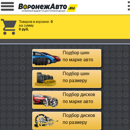
Товаров в корзине:
0
на сумму
0 руб.
Подбор шин
по марке авто
Подбор шин
по размеру
Подбор дисков
по марке авто
Подбор дисков
по размеру