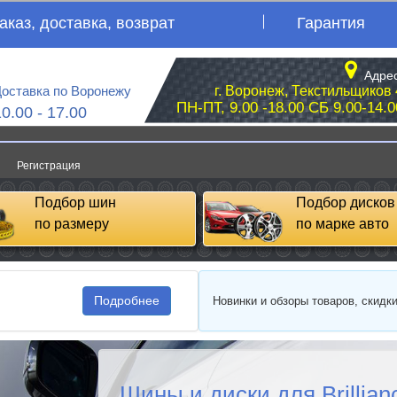
аказ, доставка, возврат
Гарантия
Адрес
оставка по Воронежу
г. Воронеж, Текстильщиков 
ПН-ПТ, 9.00 -18.00 СБ 9.00-14.0
10.00 - 17.00
Регистрация
Подбор шин
Подбор дисков
по размеру
по марке авто
Подробнее
Новинки и обзоры товаров, скидк
Шины и диски для Brillian