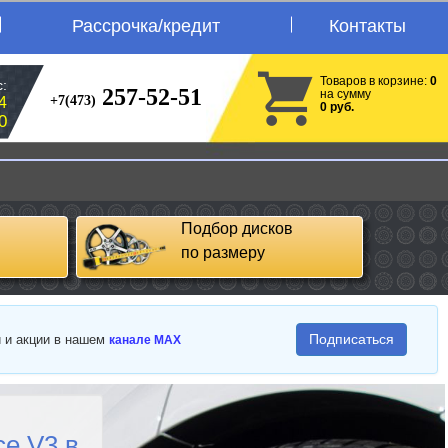
Рассрочка/кредит
Контакты
Товаров в корзине:
0
:
257-52-51
на сумму
+7(473)
4
0 руб.
0
Подбор дисков
по размеру
Подписаться
и и акции в нашем
канале MAX
ce V3 в