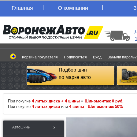
Главная
О компании
З
Д
Корзина покупателя
Подписаться
Вход
Забыли пароль?
Подбор шин
по марке авто
При покупке
4 литых диска + 4 шины
=
Шиномонтаж 0 руб.
При покупке
4 литых диска
или
4 шины
-
Шиномонтаж 50%
Автошины