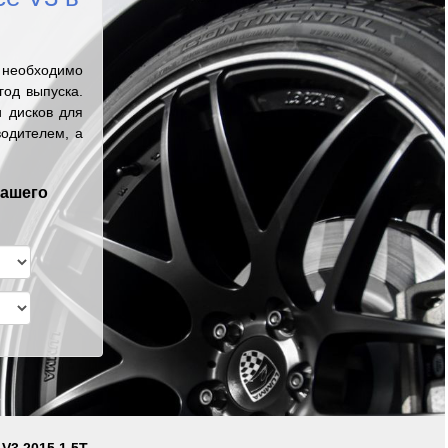
 необходимо
од выпуска.
 дисков для
водителем, а
вашего