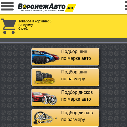
Товаров в корзине:
0
на сумму
0 руб.
Подбор шин
по марке авто
Подбор шин
по размеру
Подбор дисков
по марке авто
Подбор дисков
по размеру