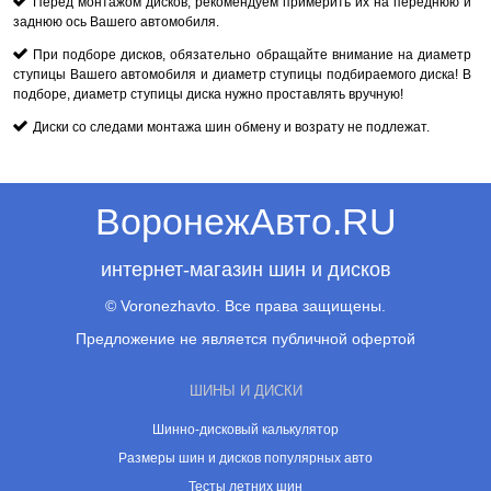
Перед монтажом дисков, рекомендуем примерить их на переднюю и
заднюю ось Вашего автомобиля.
При подборе дисков, обязательно обращайте внимание на диаметр
ступицы Вашего автомобиля и диаметр ступицы подбираемого диска! В
подборе, диаметр ступицы диска нужно проставлять вручную!
Диски со следами монтажа шин обмену и возрату не подлежат.
ВоронежАвто.RU
интернет-магазин шин и дисков
© Voronezhavto. Все права защищены.
Предложение не является публичной офертой
ШИНЫ И ДИСКИ
Шинно-дисковый калькулятор
Размеры шин и дисков популярных авто
Тесты летних шин