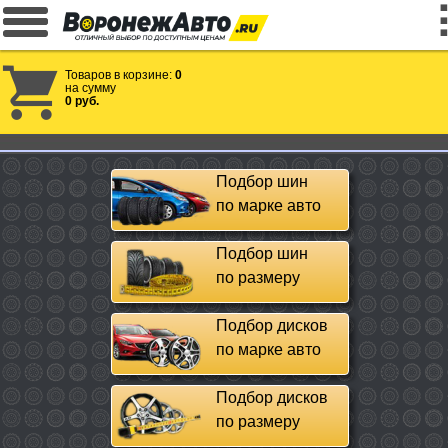
Товаров в корзине:
0
на сумму
0 руб.
Подбор шин
по марке авто
Подбор шин
по размеру
Подбор дисков
по марке авто
Подбор дисков
по размеру