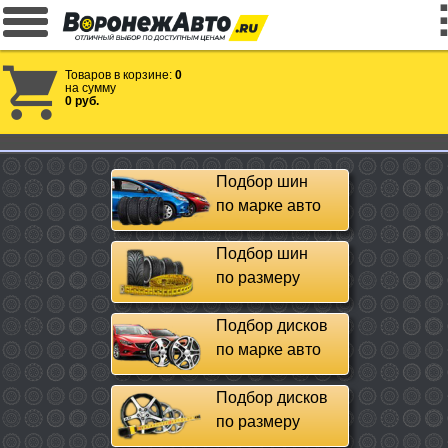
Товаров в корзине:
0
на сумму
0 руб.
Подбор шин
по марке авто
Подбор шин
по размеру
Подбор дисков
по марке авто
Подбор дисков
по размеру