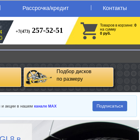
Рассрочка/кредит
Контакты
Товаров в корзине:
0
:
257-52-51
на сумму
+7(473)
4
0 руб.
0
Подбор дисков
по размеру
Подписаться
и и акции в нашем
канале MAX
 GL8 в