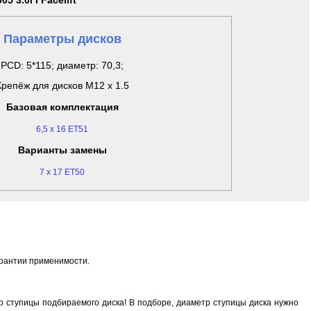
5 3.0i I Facelift
Параметры дисков
PCD: 5*115; диаметр: 70,3;
Крепёж для дисков M12 x 1.5
Базовая комплектация
6,5 x 16 ET51
Варианты замены
7 x 17 ET50
арантии применимости.
 ступицы подбираемого диска! В подборе, диаметр ступицы диска нужно