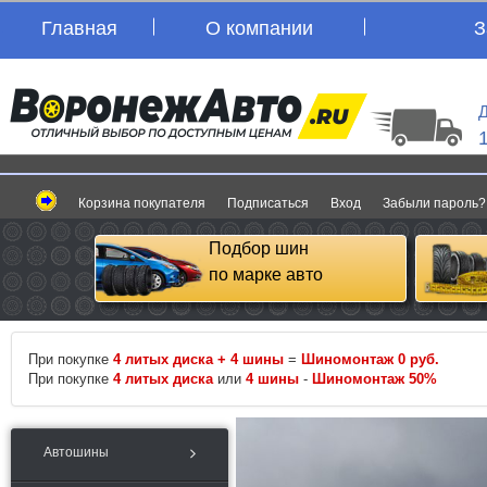
Главная
О компании
З
Д
Корзина покупателя
Подписаться
Вход
Забыли пароль?
Подбор шин
по марке авто
При покупке
4 литых диска + 4 шины
=
Шиномонтаж 0 руб.
При покупке
4 литых диска
или
4 шины
-
Шиномонтаж 50%
Автошины