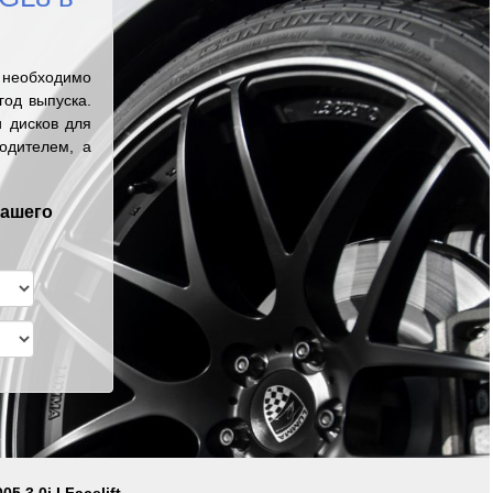
 необходимо
од выпуска.
 дисков для
одителем, а
вашего