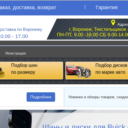
аказ, доставка, возврат
Гарантия
Адрес
оставка по Воронежу
г. Воронеж, Текстильщиков 
ПН-ПТ, 9.00 -18.00 СБ 9.00-14.0
10.00 - 17.00
Регистрация
Подбор шин
Подбор дисков
по размеру
по марке авто
Подробнее
Новинки и обзоры товаров, скидк
Шины и диски для Buick