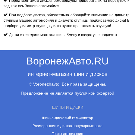
Перед монтажом дисков, рекомендуем примерить их на переднюю и
заднюю ось Вашего автомобиля.
При подборе дисков, обязательно обращайте внимание на диаметр
ступицы Вашего автомобиля и диаметр ступицы подбираемого диска! В
подборе, диаметр ступицы диска нужно проставлять вручную!
Диски со следами монтажа шин обмену и возрату не подлежат.
ВоронежАвто.RU
интернет-магазин шин и дисков
© Voronezhavto. Все права защищены.
Предложение не является публичной офертой
ШИНЫ И ДИСКИ
Шинно-дисковый калькулятор
Размеры шин и дисков популярных авто
Тесты летних шин