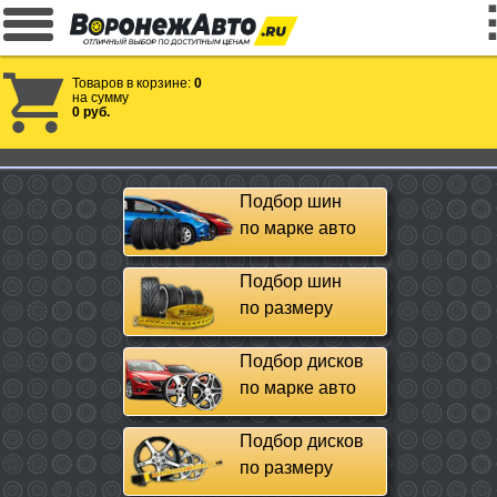
Товаров в корзине:
0
на сумму
0 руб.
Подбор шин
по марке авто
Подбор шин
по размеру
Подбор дисков
по марке авто
Подбор дисков
по размеру