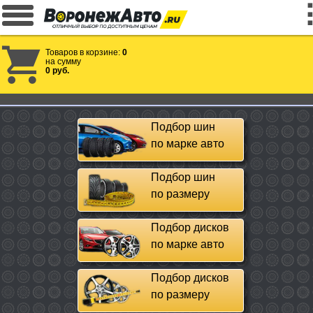
Товаров в корзине:
0
на сумму
0 руб.
Подбор шин
по марке авто
Подбор шин
по размеру
Подбор дисков
по марке авто
Подбор дисков
по размеру