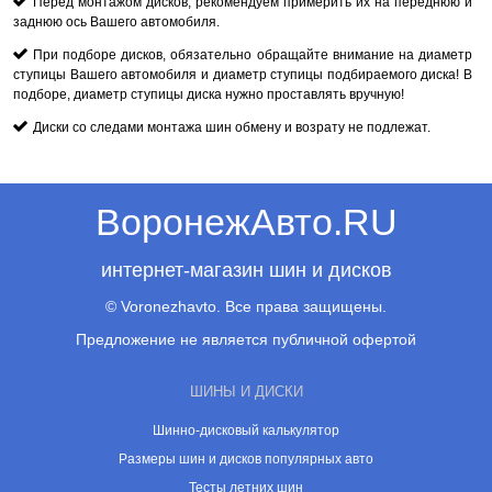
Перед монтажом дисков, рекомендуем примерить их на переднюю и
заднюю ось Вашего автомобиля.
При подборе дисков, обязательно обращайте внимание на диаметр
ступицы Вашего автомобиля и диаметр ступицы подбираемого диска! В
подборе, диаметр ступицы диска нужно проставлять вручную!
Диски со следами монтажа шин обмену и возрату не подлежат.
ВоронежАвто.RU
интернет-магазин шин и дисков
© Voronezhavto. Все права защищены.
Предложение не является публичной офертой
ШИНЫ И ДИСКИ
Шинно-дисковый калькулятор
Размеры шин и дисков популярных авто
Тесты летних шин