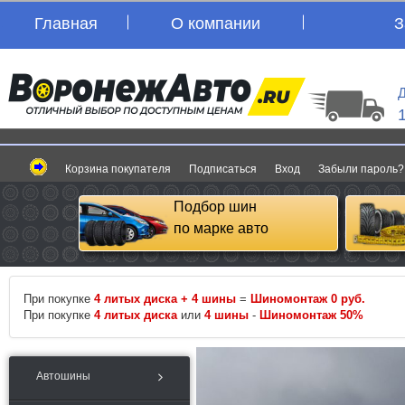
Главная
О компании
З
Д
Корзина покупателя
Подписаться
Вход
Забыли пароль?
Подбор шин
по марке авто
При покупке
4 литых диска + 4 шины
=
Шиномонтаж 0 руб.
При покупке
4 литых диска
или
4 шины
-
Шиномонтаж 50%
Автошины