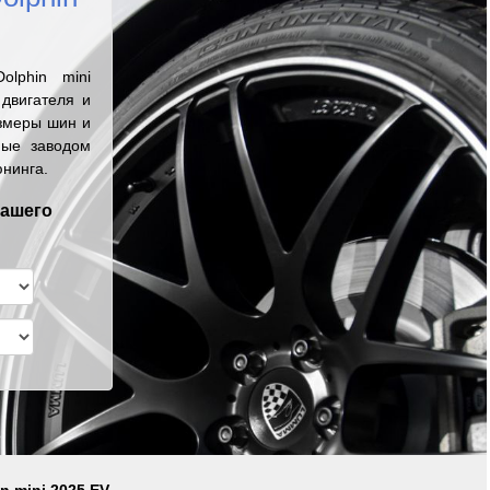
lphin mini
двигателя и
змеры шин и
ные заводом
юнинга.
вашего