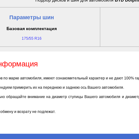
Подбор дисков и шин для автомобиля
BYD Dolphi
Параметры шин
Базовая комплектация
175/55 R16
информация
ов по марке автомобиля, имеют ознакомительный характер и не дают 100% г
ендуем примерить их на переднюю и заднюю ось Вашего автомобиля.
ьно обращайте внимание на диаметр ступицы Вашего автомобиля и диаметр
обмену и возрату не подлежат.