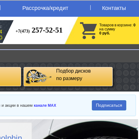
Рассрочка/кредит
Контакты
Товаров в корзине:
0
:
257-52-51
на сумму
+7(473)
4
0 руб.
0
Подбор дисков
по размеру
Подписаться
и и акции в нашем
канале MAX
olphin