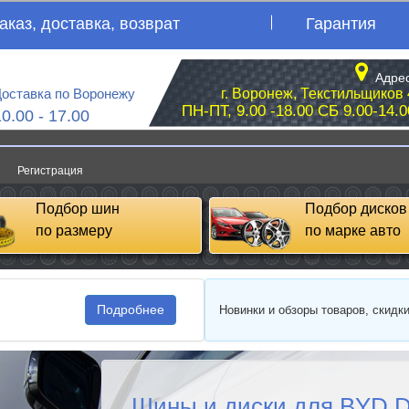
аказ, доставка, возврат
Гарантия
Адрес
оставка по Воронежу
г. Воронеж, Текстильщиков 
ПН-ПТ, 9.00 -18.00 СБ 9.00-14.0
10.00 - 17.00
Регистрация
Подбор шин
Подбор дисков
по размеру
по марке авто
Подробнее
Новинки и обзоры товаров, скидк
Шины и диски для BYD D