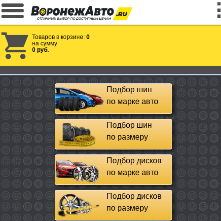
Товаров в корзине:
0
на сумму
0 руб.
Подбор шин
по марке авто
Подбор шин
по размеру
Подбор дисков
по марке авто
Подбор дисков
по размеру