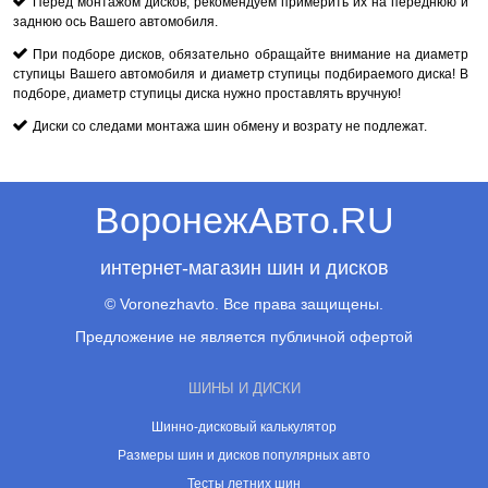
Перед монтажом дисков, рекомендуем примерить их на переднюю и
заднюю ось Вашего автомобиля.
При подборе дисков, обязательно обращайте внимание на диаметр
ступицы Вашего автомобиля и диаметр ступицы подбираемого диска! В
подборе, диаметр ступицы диска нужно проставлять вручную!
Диски со следами монтажа шин обмену и возрату не подлежат.
ВоронежАвто.RU
интернет-магазин шин и дисков
© Voronezhavto. Все права защищены.
Предложение не является публичной офертой
ШИНЫ И ДИСКИ
Шинно-дисковый калькулятор
Размеры шин и дисков популярных авто
Тесты летних шин