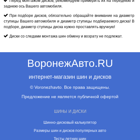
Перед монтажом дисков, рекомендуем примерить их на переднюю и
заднюю ось Вашего автомобиля.
При подборе дисков, обязательно обращайте внимание на диаметр
ступицы Вашего автомобиля и диаметр ступицы подбираемого диска! В
подборе, диаметр ступицы диска нужно проставлять вручную!
Диски со следами монтажа шин обмену и возрату не подлежат.
ВоронежАвто.RU
интернет-магазин шин и дисков
© Voronezhavto. Все права защищены.
Предложение не является публичной офертой
ШИНЫ И ДИСКИ
Шинно-дисковый калькулятор
Размеры шин и дисков популярных авто
Тесты летних шин