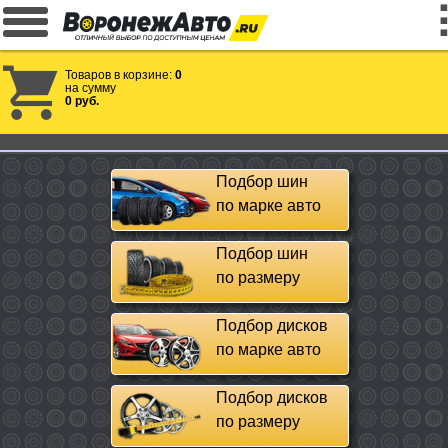
Товаров в корзине:
0
на сумму
0 руб.
Подбор шин
по марке авто
Подбор шин
по размеру
Подбор дисков
по марке авто
Подбор дисков
по размеру