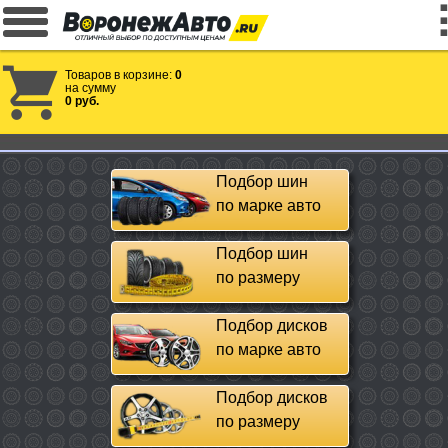
Товаров в корзине:
0
на сумму
0 руб.
Подбор шин
по марке авто
Подбор шин
по размеру
Подбор дисков
по марке авто
Подбор дисков
по размеру